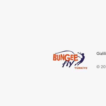
Gizlil
© 202