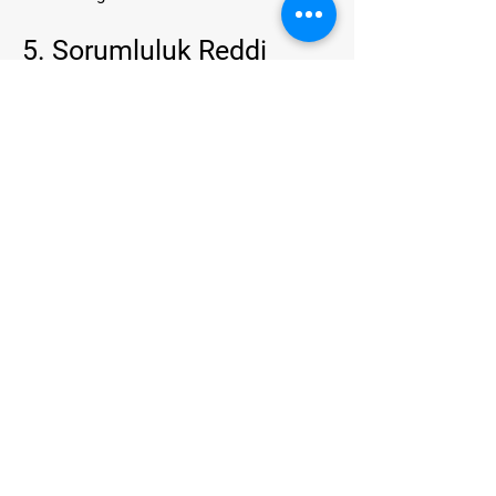
5. Sorumluluk Reddi
Sitedeki bilgilerin doğruluğu ve güncelliği
düzenli olarak kontrol edilse de, tüm
bilgilerin her zaman eksiksiz, doğru veya
güncel olduğunu garanti edemeyiz.
Bu nedenle siteden elde edilen bilgi ve
içeriklere dayanarak alınan kararlarda
sorumluluk tamamen kullanıcıya aittir.
6. Değişiklik Hakkı
Bungee Fly Türkiye, kullanım koşullarını
dilediği zaman güncelleme veya
değiştirme hakkını saklı tutar.
Güncellemeler bu sayfada yayımlandığı
andan itibaren geçerli olur.
Saygılarımızla,
Bungee Fly Türkiye