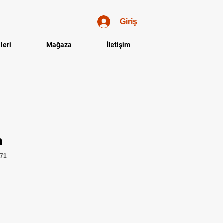
Giriş
leri
Mağaza
İletişim
n
371
dirimli
yat