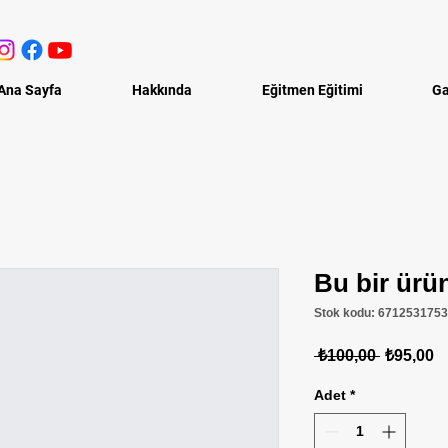
Ana Sayfa
Hakkında
Eğitmen Eğitimi
Ga
Bu bir ürü
Stok kodu: 671253175
Normal
İn
 ₺100,00 
₺95,00
Fiyat
Fi
Adet
*